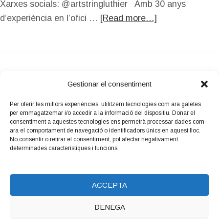
Xarxes socials: @artstringluthier Amb 30 anys
d’experiència en l’ofici …
[Read more…]
Gestionar el consentiment
Per oferir les millors experiències, utilitzem tecnologies com ara galetes
per emmagatzemar i/o accedir a la informació del dispositiu. Donar el
Amb el suport
consentiment a aquestes tecnologies ens permetrà processar dades com
de:
ara el comportament de navegació o identificadors únics en aquest lloc.
No consentir o retirar el consentiment, pot afectar negativament
determinades característiques i funcions.
ACCEPTA
DENEGA