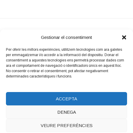
Gestionar el consentiment
Per oferir les millors experiències, utilitzem tecnologies com ara galetes
per emmagatzemar i/o accedir a la informació del dispositiu. Donar el
Amb el suport
consentiment a aquestes tecnologies ens permetrà processar dades com
de:
ara el comportament de navegació o identificadors únics en aquest lloc.
No consentir o retirar el consentiment, pot afectar negativament
determinades característiques i funcions.
ACCEPTA
DENEGA
Copyright © 2026 LUTHIERS.CAT.
Luthiers_cat
WordPress
VEURE PREFERÈNCIES
Theme by Maiol Xercacavins