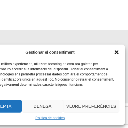
Gestionar el consentiment
es millors experiències, utilitzem tecnologies com ara galetes per
 i/o accedir a la informació del dispositiu. Donar el consentiment a
cnologies ens permetrà processar dades com ara el comportament de
identificadors únics en aquest lloc. No consentir o retirar el consentiment,
negativament determinades característiques i funcions.
EPTA
DENEGA
VEURE PREFERÈNCIES
 Xercacavins
Política de cookies