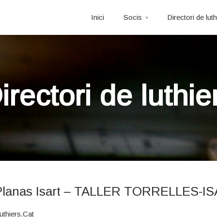
Inici
Socis
Directori de luth
irectori de luthie
Planas Isart – TALLER TORRELLES-I
uthiers.Cat