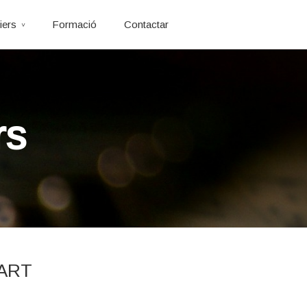
iers
Formació
Contactar
rs
SART