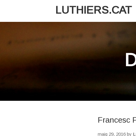
LUTHIERS.CAT
D
Francesc 
maig 29, 2016
by
L