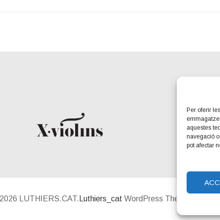
Per oferir l
emmagatzemar
aquestes te
navegació o 
pot afectar 
ACC
© 2026 LUTHIERS.CAT.
Luthiers_cat
WordPress Theme by Maiol