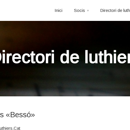
Inici
Socis
Directori de luth
irectori de luthie
ts «Bessó»
uthiers.Cat