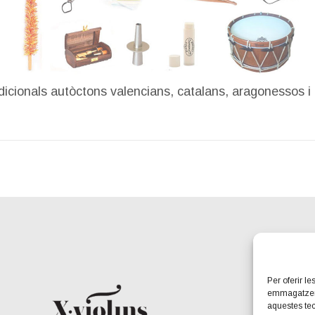
dicionals autòctons valencians, catalans, aragonessos i 
Per oferir l
emmagatzemar
aquestes te