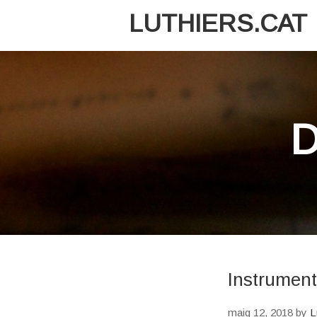
LUTHIERS.CAT
D
Instrumen
maig 12, 2018
by
L