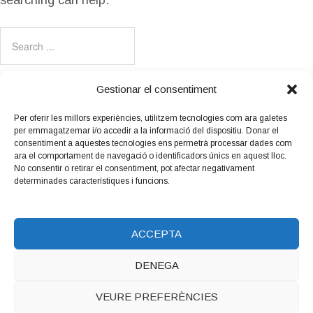
searching can help.
Gestionar el consentiment
Per oferir les millors experiències, utilitzem tecnologies com ara galetes
per emmagatzemar i/o accedir a la informació del dispositiu. Donar el
Amb el suport
consentiment a aquestes tecnologies ens permetrà processar dades com
de:
ara el comportament de navegació o identificadors únics en aquest lloc.
No consentir o retirar el consentiment, pot afectar negativament
determinades característiques i funcions.
ACCEPTA
DENEGA
Copyright © 2026 LUTHIERS.CAT.
Luthiers_cat
WordPress
VEURE PREFERÈNCIES
Theme by Maiol Xercacavins