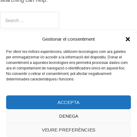
searching can help.
Gestionar el consentiment
Per oferir les millors experiències, utilitzem tecnologies com ara galetes
per emmagatzemar i/o accedir a la informació del dispositiu. Donar el
Amb el suport
consentiment a aquestes tecnologies ens permetrà processar dades com
de:
ara el comportament de navegació o identificadors únics en aquest lloc.
No consentir o retirar el consentiment, pot afectar negativament
determinades característiques i funcions.
ACCEPTA
DENEGA
Copyright © 2026 LUTHIERS.CAT.
Luthiers_cat
WordPress
VEURE PREFERÈNCIES
Theme by Maiol Xercacavins