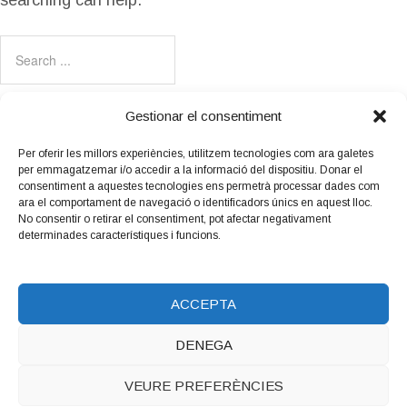
searching can help.
Gestionar el consentiment
Per oferir les millors experiències, utilitzem tecnologies com ara galetes
per emmagatzemar i/o accedir a la informació del dispositiu. Donar el
Amb el suport
consentiment a aquestes tecnologies ens permetrà processar dades com
de:
ara el comportament de navegació o identificadors únics en aquest lloc.
No consentir o retirar el consentiment, pot afectar negativament
determinades característiques i funcions.
ACCEPTA
DENEGA
Copyright © 2026 LUTHIERS.CAT.
Luthiers_cat
WordPress
VEURE PREFERÈNCIES
Theme by Maiol Xercacavins