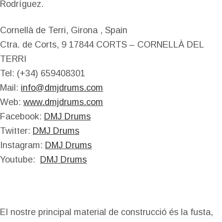
Rodríguez.
Cornellà de Terri, Girona , Spain
Ctra. de Corts, 9 17844 CORTS – CORNELLÀ DEL
TERRI
Tel: (+34) 659408301
Mail:
info@dmjdrums.com
Web:
www.dmjdrums.com
Facebook:
DMJ Drums
Twitter:
DMJ Drums
Instagram:
DMJ Drums
Youtube:
DMJ Drums
El nostre principal material de construcció és la fusta,