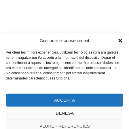
Gestionar el consentiment
Per oferir les millors experiències, utilitzem tecnologies com ara galetes
per emmagatzemar i/o accedir a la informació del dispositiu. Donar el
Amb el suport
consentiment a aquestes tecnologies ens permetrà processar dades com
de:
ara el comportament de navegació o identificadors únics en aquest lloc.
No consentir o retirar el consentiment, pot afectar negativament
determinades característiques i funcions.
ACCEPTA
DENEGA
Copyright © 2026 LUTHIERS.CAT.
Luthiers_cat
WordPress
VEURE PREFERÈNCIES