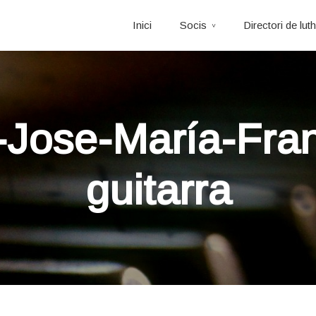
Inici
Socis
Directori de luth
-Jose-María-Fran
guitarra