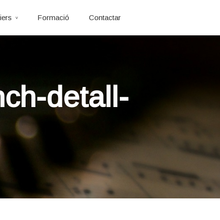
iers
Formació
Contactar
ch-detall-