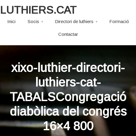
LUTHIERS.CAT
Inici
Socis
Directori de luthiers
Formació
Contactar
xixo-luthier-directori-
luthiers-cat-
TABALSCongregació
diabòlica del congrés
16×4 800